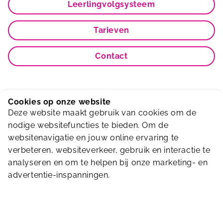
Leerlingvolgsysteem
Tarieven
Contact
Cookies op onze website
Deze website maakt gebruik van cookies om de
Koop hier je ticket in de webshop!
nodige websitefuncties te bieden. Om de
websitenavigatie en jouw online ervaring te
Ga naar onze webshop voor het aanschaffen
verbeteren, websiteverkeer, gebruik en interactie te
van een ticket. Heel eenvoudig!
analyseren en om te helpen bij onze marketing- en
advertentie-inspanningen.
Naar de webshop